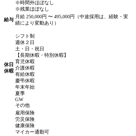
※時間外ほぼなし
※残業ほぼなし
月給 250,000円 〜 495,000円（中途採用は、経験・実
給与
績により変動あり）
シフト制
週休２日
土・日・祝日
【長期休暇・特別休暇】
育児休暇
休日
介護休暇
休暇
有給休暇
慶弔休暇
年末年始
夏季
GW
その他
雇用保険
労災保険
健康保険
マイカー通勤可