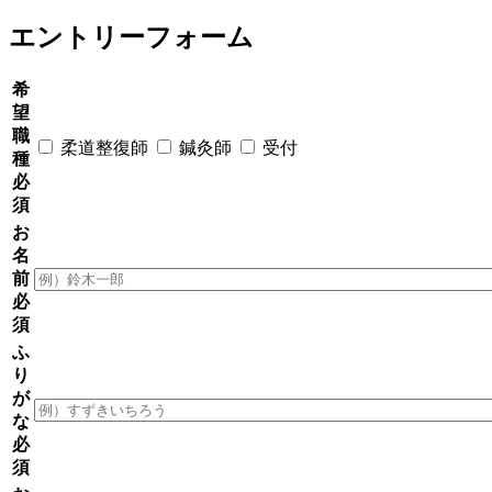
エントリーフォーム
希
望
職
柔道整復師
鍼灸師
受付
種
必
須
お
名
前
必
須
ふ
り
が
な
必
須