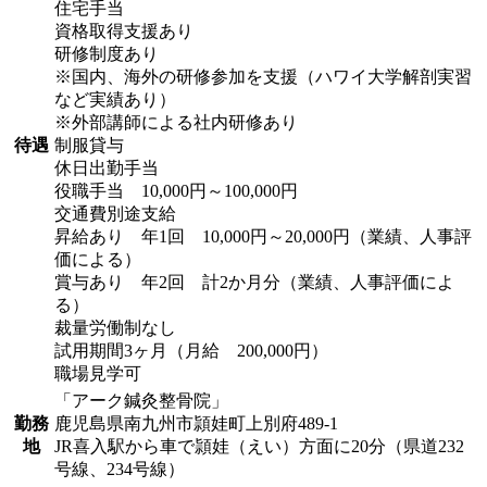
住宅手当
資格取得支援あり
研修制度あり
※国内、海外の研修参加を支援（ハワイ大学解剖実習
など実績あり）
※外部講師による社内研修あり
待遇
制服貸与
休日出勤手当
役職手当 10,000円～100,000円
交通費別途支給
昇給あり 年1回 10,000円～20,000円（業績、人事評
価による）
賞与あり 年2回 計2か月分（業績、人事評価によ
る）
裁量労働制なし
試用期間3ヶ月（月給 200,000円）
職場見学可
「アーク鍼灸整骨院」
勤務
鹿児島県南九州市頴娃町上別府489-1
地
JR喜入駅から車で頴娃（えい）方面に20分（県道232
号線、234号線）