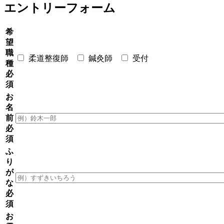
エントリーフォーム
希
望
職
柔道整復師
鍼灸師
受付
種
必
須
お
名
前
必
須
ふ
り
が
な
必
須
お