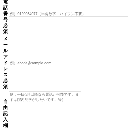
電
話
番
号
必
須
メ
ー
ル
ア
ド
レ
ス
必
須
自
由
記
入
欄