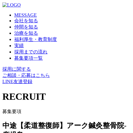
MESSAGE
会社を知る
仲間を知る
治療を知る
福利厚生・教育制度
実績
採用までの流れ
募集要項一覧
採用に関する
ご相談・応募はこちら
LINE友達登録
RECRUIT
募集要項
中途【柔道整復師】アーク鍼灸整骨院-